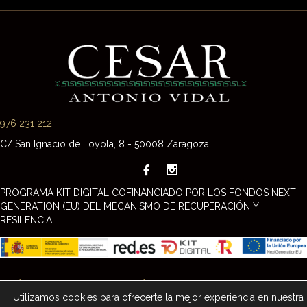
navigation
976 231 212
C/ San Ignacio de Loyola, 8 - 50008 Zaragoza
PROGRAMA KIT DIGITAL COFINANCIADO POR LOS FONDOS NEXT
GENERATION (EU) DEL MECANISMO DE RECUPERACIÓN Y
RESILENCIA
POLÍTICA DE PRIVACIDAD
-
POLÍTICA DE COOKIES
-
AVISO LEGAL
-
Utilizamos cookies para ofrecerte la mejor experiencia en nuestra
DECLARACIÓN DE ACCESIBILIDAD