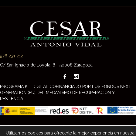
navigation
976 231 212
C/ San Ignacio de Loyola, 8 - 50008 Zaragoza
PROGRAMA KIT DIGITAL COFINANCIADO POR LOS FONDOS NEXT
GENERATION (EU) DEL MECANISMO DE RECUPERACIÓN Y
RESILENCIA
POLÍTICA DE PRIVACIDAD
-
POLÍTICA DE COOKIES
-
AVISO LEGAL
-
Utilizamos cookies para ofrecerte la mejor experiencia en nuestra
DECLARACIÓN DE ACCESIBILIDAD