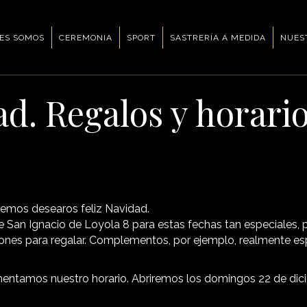
ES SOMOS
CEREMONIA
SPORT
SASTRERÍA A MEDIDA
NUES
ad. Regalos y horari
remos desearos feliz Navidad.
San Ignacio de Loyola 8 para estas fechas tan especiales, 
ones para regalar. Complementos, por ejemplo, realmente esp
mentamos nuestro horario. Abriremos los domingos 22 de dic