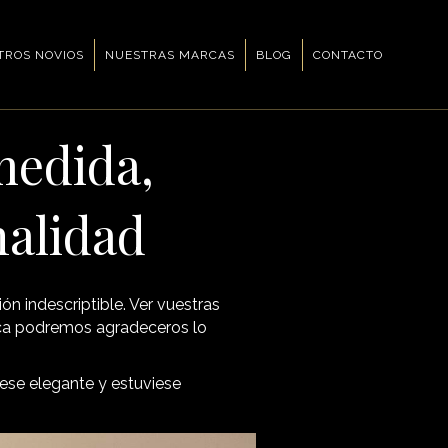
TROS NOVIOS
NUESTRAS MARCAS
BLOG
CONTACTO
 medida,
nalidad
ón indescriptible. Ver vuestras
nca podremos agradeceros lo
uese elegante y estuviese