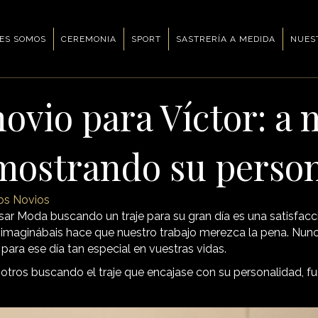
ES SOMOS
CEREMONIA
SPORT
SASTRERÍA A MEDIDA
NUES
 novio para Víctor: a
 mostrando su perso
os Novios
sar Moda buscando un traje para su gran día es una satisfacci
o imaginábais hace que nuestro trabajo merezca la pena. Nu
 para ese día tan especial en vuestras vidas.
osotros buscando el traje que encajase con su personalidad, f